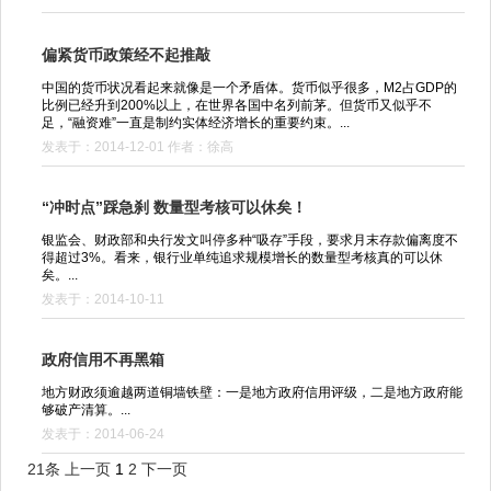
偏紧货币政策经不起推敲
中国的货币状况看起来就像是一个矛盾体。货币似乎很多，M2占GDP的
比例已经升到200%以上，在世界各国中名列前茅。但货币又似乎不
足，“融资难”一直是制约实体经济增长的重要约束。...
发表于：2014-12-01 作者：徐高
“冲时点”踩急刹 数量型考核可以休矣！
银监会、财政部和央行发文叫停多种“吸存”手段，要求月末存款偏离度不
得超过3%。看来，银行业单纯追求规模增长的数量型考核真的可以休
矣。...
发表于：2014-10-11
政府信用不再黑箱
地方财政须逾越两道铜墙铁壁：一是地方政府信用评级，二是地方政府能
够破产清算。...
发表于：2014-06-24
21条
上一页
1
2
下一页