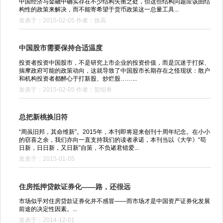
中国经济与金融中确实存在不少结构失衡之处，但这些结构问题应该由结
构性的政策来解决，而不能寄希望于货币政策这一总量工具...
发表于：2015-02-05 作者：徐高
中国股市需要保持合适温度
投资者投资中国股市，不是研究上市企业的投资价值，而是沉迷于打探、
揣摩政府可能的政策动向，这就导致了中国股市长期存在之怪现状：散户
和机构投资者都醉心于打新股、炒烂股……...
发表于：2015-02-05 作者：贺绍奇
总把新桃换旧符
“周虽旧邦，其命维新”。2015年，本刊即将迎来创刊十周年纪念。在小小
的窃喜之余，我们亦向一直支持我们的读者承诺，本刊当以《大学》“苟
日新，日日新，又日新”自策，不负诸君错爱...
发表于：2015-01-05
住房抵押贷款证券化——路，还很远
市场似乎对住房贷款证券化并不感冒——而市场才是中国资产证券化发展
前途的决定性因素。...
发表于：2014-12-01