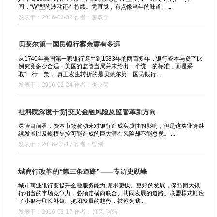
间，“W”型的波动还在持续。凭直觉，有点像当年的味道。...
发表于：2016-03-02 作者：唐双宁
贝莱尔第一国民银行案余震有多远
从1740年美国第一家银行诞生到1983年的两百多年，银行资本与资产比
例究竟多少合适，美国的监管当局并未给出一个统一的标准，而是采
取“一行一策”。真正发生转折的是贝莱尔第一国民银行...
发表于：2016-02-24 作者：仇京荣
社科院深度干货|交叉金融风险及监管革新方向
尽管目前看，资本市场波动未对银行造成实质性的影响，但是这类业务继
续发展以及规模失控可能造成的巨大潜在风险却不能忽视。 ...
发表于：2016-02-17 作者：曾刚
城商行改革的“第三条道路”——专访史跃峰
城市商业银行要提升金融服务能力,谋求更快、更好的发展，保持同大银
行相当的市场竞争力，必须走横向联合、共同发展的道路。联盟模式顺应
了小银行取长补短、抱团发展的趋势，被称为我...
发表于：2016-02-17 作者： 江宏 骆露