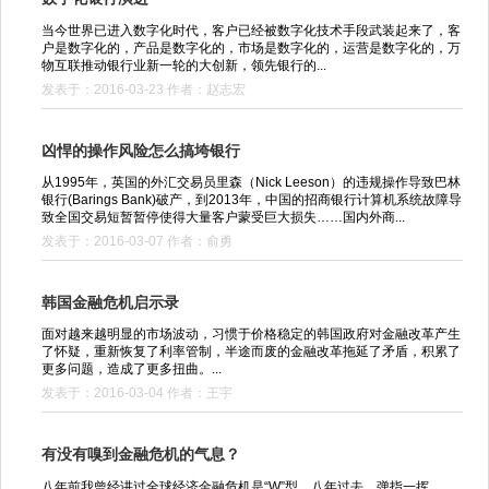
当今世界已进入数字化时代，客户已经被数字化技术手段武装起来了，客
户是数字化的，产品是数字化的，市场是数字化的，运营是数字化的，万
物互联推动银行业新一轮的大创新，领先银行的...
发表于：2016-03-23 作者：赵志宏
凶悍的操作风险怎么搞垮银行
从1995年，英国的外汇交易员里森（Nick Leeson）的违规操作导致巴林
银行(Barings Bank)破产，到2013年，中国的招商银行计算机系统故障导
致全国交易短暂暂停使得大量客户蒙受巨大损失……国内外商...
发表于：2016-03-07 作者：俞勇
韩国金融危机启示录
面对越来越明显的市场波动，习惯于价格稳定的韩国政府对金融改革产生
了怀疑，重新恢复了利率管制，半途而废的金融改革拖延了矛盾，积累了
更多问题，造成了更多扭曲。...
发表于：2016-03-04 作者：王宇
有没有嗅到金融危机的气息？
八年前我曾经讲过全球经济金融危机是“W”型，八年过去，弹指一挥