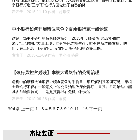
京银行打造“三专”好银行方面做出了自己的努...
发表于：2015-11-10 作者：赵瑞安
中小银行如何开展错位竞争？百余银行家一线论道
这是一场中小银行的特色经营峰会！2015年，经济“新常态”扑面而
来，“五期叠加”大山压顶，唯有特色才能生存，唯有创新才能发展。他
们，在三化合一(差异化、专业化、特色化)的道路上探...
发表于：2015-11-09 作者：罗小清 骆露
【银行风控官必读】摩根大通银行的公司治理
危机中的摩根大通银行业绩令竞争对手侧目，细细解剖其案例可见，摩根
大通银行不仅在一般意义上的公司治理政策做得好，且其在公司治理中能
具备前瞻性特点——这是其得以在危机中壮大的...
发表于：2015-09-28 作者：俞勇
304条
上一页
1
..
3
4
5
6
7
8
9
10
11
..
16
下一页