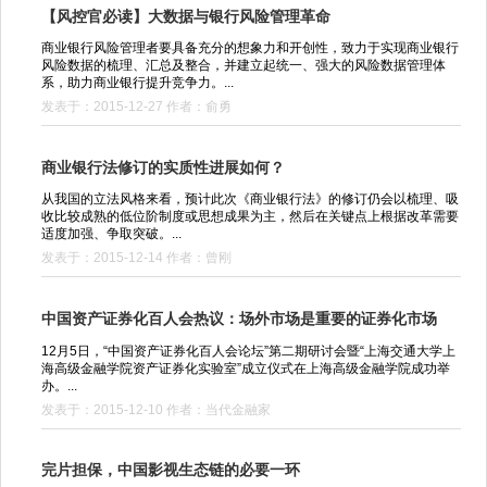
【风控官必读】大数据与银行风险管理革命
商业银行风险管理者要具备充分的想象力和开创性，致力于实现商业银行
风险数据的梳理、汇总及整合，并建立起统一、强大的风险数据管理体
系，助力商业银行提升竞争力。...
发表于：2015-12-27 作者：俞勇
商业银行法修订的实质性进展如何？
从我国的立法风格来看，预计此次《商业银行法》的修订仍会以梳理、吸
收比较成熟的低位阶制度或思想成果为主，然后在关键点上根据改革需要
适度加强、争取突破。...
发表于：2015-12-14 作者：曾刚
中国资产证券化百人会热议：场外市场是重要的证券化市场
12月5日，“中国资产证券化百人会论坛”第二期研讨会暨“上海交通大学上
海高级金融学院资产证券化实验室”成立仪式在上海高级金融学院成功举
办。...
发表于：2015-12-10 作者：当代金融家
完片担保，中国影视生态链的必要一环