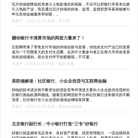
完片担保能降低投资者介入电影项目的风险，不仅可以把银行等资本玩家
引入电影产业，而且通过完片担保的担保、监理、监督职责等基准能够引
申出其他金融服务和创新。...
发表于：2015-11-25 作者：罗小清
撼动银行卡清算市场的两股力量来了！
互联网带来了零售支付市场的持续创新与发展，传统的支付产业已经发展
成为一个范围更大的支付生态圈，在其中大量参与者正在努力寻求改变原
有的游戏规则。前台支付环节创新频现，不可避...
发表于：2015-11-25 作者：杨涛 李鑫
美联储解读：社区银行、小企业信贷与互联网金融
持续的技术进步和不断变化的贷款竞争环境使主要向小企业提供信贷的社
区银行面临机遇和挑战。随着互联网贷款平台和社区银行业务模式的不断
演变，社区银行在小企业贷款领域会继续发挥重...
发表于：2015-11-18 作者：莱尔•布雷纳德
北京银行副行长：中小银行打造“三专”好银行
好银行就是拥有充足资本、良好资产质量、优异管理能力、一流业绩和良
好流动性的银行。银行无论大小，只要符合以上标准，都属于好银行。北