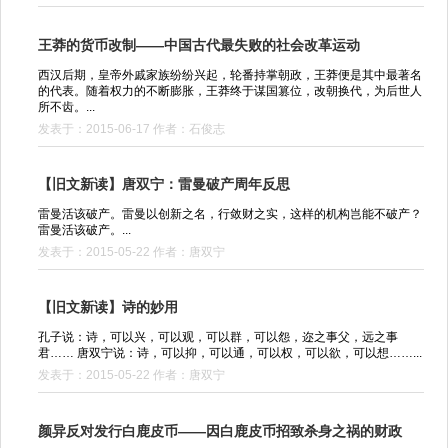
王莽的货币改制——中国古代最失败的社会改革运动
西汉后期，皇帝外戚家族纷纷兴起，轮番持掌朝政，王莽便是其中最著名
的代表。随着权力的不断膨胀，王莽终于谋国篡位，改朝换代，为后世人
所不齿。...
发表于：2015-06-17 作者：石俊志
【旧文新读】唐双宁：雷曼破产周年反思
雷曼活该破产。雷曼以创新之名，行敛财之实，这样的机构岂能不破产？
雷曼活该破产。...
发表于：2015-05-22 作者：唐双宁
【旧文新读】诗的妙用
孔子说：诗，可以兴，可以观，可以群，可以怨，迩之事父，远之事
君…… 唐双宁说：诗，可以抑，可以通，可以权，可以欲，可以想……...
发表于：2015-05-22 作者：唐双宁
颜异反对发行白鹿皮币——因白鹿皮币招致杀身之祸的财政