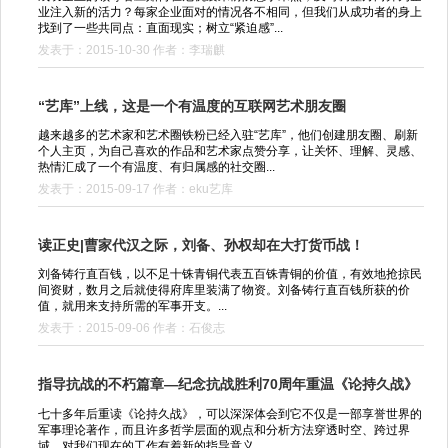
业注入新的活力？每家企业面对的情况各不相同，但我们从成功者的身上
找到了一些共同点：直面现实；树立“紧迫感”...
发表于：2015-10-30 作者：李瑞麒
“艺库”上线，这是一个有温度的互联网艺术朋友圈
越来越多的艺术家和艺术圈铁粉已经入驻“艺库”，他们创建朋友圈、刷新
个人主页，为自己喜欢的作品和艺术家点赞分享，让关怀、理解、灵感、
热情汇成了一个有温度、有归属感的社交圈...
发表于：2015-09-17 作者：eku艺库
读正史|曹家代汉之际，刘备、孙权却在大打货币战！
刘备铸行直百钱，以不足十铢青铜代表五百铢青铜的价值，有效地抢掠民
间资财，数月之后就使得府库里装满了物资。刘备铸行直百钱所获的价
值，就用来支持所需的军事开支。...
发表于：2015-09-06 作者：石俊志
指导抗战的不朽篇章—纪念抗战胜利70周年重温《论持久战》
七十多年后重读《论持久战》，可以深深体会到它不仅是一部享誉世界的
军事理论著作，而且许多哲学层面的观点和分析方法穿透时空、跨过界
域，对我们现在的工作有着新的指导意义。...