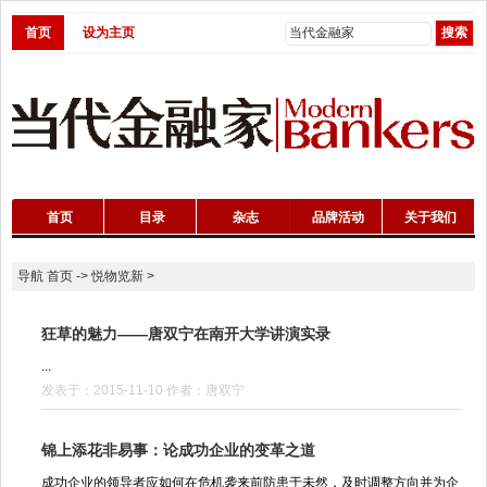
首页
设为主页
首页
目录
杂志
品牌活动
关于我们
导航
首页
->
悦物览新
>
狂草的魅力——唐双宁在南开大学讲演实录
...
发表于：2015-11-10 作者：唐双宁
锦上添花非易事：论成功企业的变革之道
成功企业的领导者应如何在危机袭来前防患于未然，及时调整方向并为企