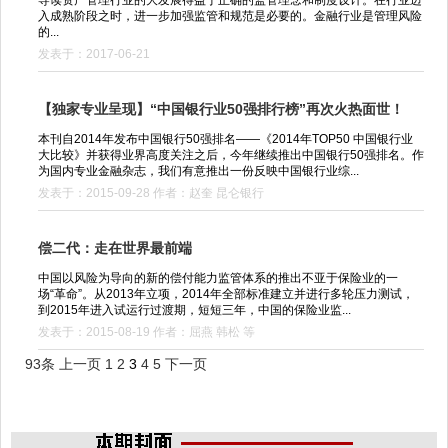
入成熟阶段之时，进一步加强监管和规范是必要的。金融行业是管理风险
的...
发表于：2017-06-21
【独家专业呈现】“中国银行业50强排行榜”再次火热面世！
本刊自2014年发布中国银行50强排名——《2014年TOP50 中国银行业
大比较》并获得业界高度关注之后，今年继续推出中国银行50强排名。作
为国内专业金融杂志，我们有意推出一份反映中国银行业综...
发表于：2015-09-28 作者：赵奎 昆仑银行
偿二代：走在世界最前端
中国以风险为导向的新的偿付能力监管体系的推出不亚于保险业的一
场“革命”。从2013年立项，2014年全部标准建立并进行多轮压力测试，
到2015年进入试运行过渡期，短短三年，中国的保险业监...
发表于：2015-08-19 作者：屈燕 韩松 等
93条
上一页
1
2
3
4
5
下一页