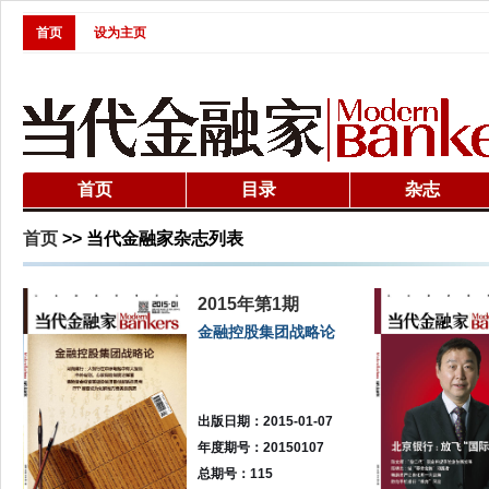
首页
设为主页
首页
目录
杂志
首页
>> 当代金融家杂志列表
2015年第1期
金融控股集团战略论
出版日期：2015-01-07
年度期号：20150107
总期号：115